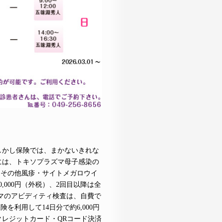
しかし保険では、まかないきれな
には、トキソプラズマ母子感染の
す。その他風疹・サイトメガロウイ
000円（外税）、2回目以降は全
ズマのアビディティ検査は、自費で
を利用して14日分で約6,000円
レジットカード・QRコード決済