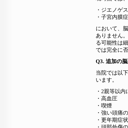
・ジエノゲ
・子宮内膜
において、
ありません
る可能性は
では完全に
Q3. 追加
当院では以下
います。
・2親等以内
・高血圧
・喫煙
・強い頭痛
・更年期症状が
・頭部外傷の