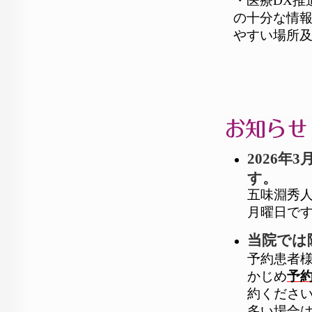
・医療DX推
の十分な情
やすい場所
2026
す。
五味淵秀人
月曜日で
当院では
予約患者
かじめ
予
約くださ
多い場合