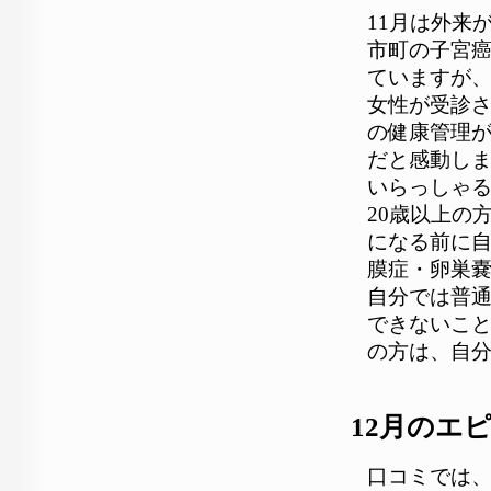
11月は外来
市町の子宮癌
ていますが、
女性が受診
の健康管理
だと感動し
いらっしゃ
20歳以上の
になる前に
膜症・卵巣
自分では普
できないこと
の方は、自
12月のエ
口コミでは