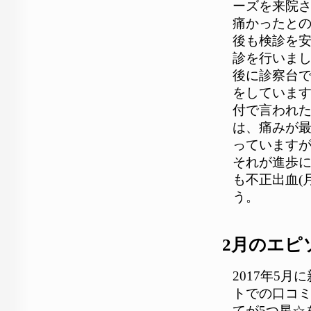
ーズを来院さ
痛かったと
後も検診を
診を行いま
後に診察台で
をしていま
付で言われ
は、痛みが
っています
それが進歩に
も不正出血(
う。
2月のエピ
2017年5
トでの口コミ
てが5つ星☆