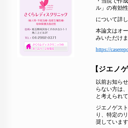
・当院で作
ル」の有効
について詳
本論文はオ
みいただけま
https://casere
【ジエノ
以前お知ら
らない方は、
と考えられ
ジエノゲス
り、特定の
奨していま