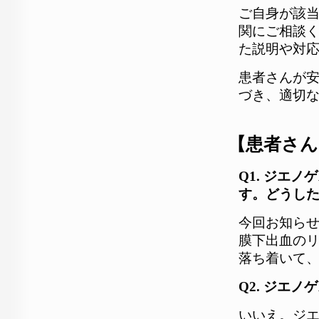
ご自身が該
関にご相談
た説明や対
患者さんが
づき、適切
【患者さん
Q1. ジエ
す。どうし
今回お知ら
膜下出血の
落ち着いて
Q2. ジエ
いいえ。ジ