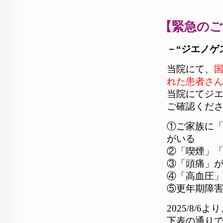
【緊急のご
－“ジエノゲ
当院にて、
れた患者さ
当院にてジ
ご確認くだ
①ご家族に
がいる
②「喫煙」
③「頭痛」
④「高血圧
⑤更年期障
2025/8
下表の通り