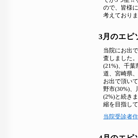
ので、皆様
考えており
3月のエピ
当院にお出
査しました。
(21%)、千
道、宮崎県
お出で頂い
野市(30%)
(2%)と続
縮を目指し
当院受診者
4月のエピ