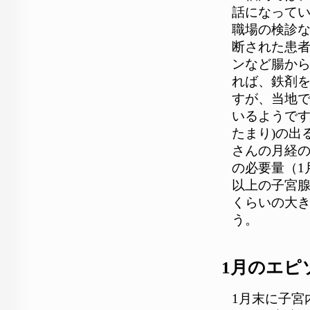
予約方法
話になって
職場の検診
メールアド
断された患
までです
ンなど腸か
しかでき
れば、鉄剤
ルもこの
すが、当地で
ん。また
いるようです
い。
たまり)の出
さんの月経の
の必要量（1
以上の子宮
くらいの大き
う。
1月のエピ
1月末に子宮