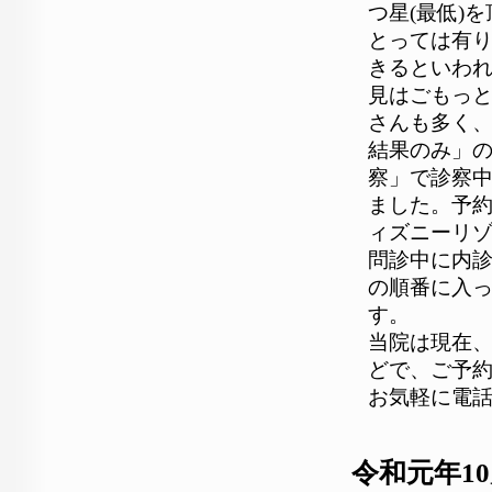
つ星(最低)
とっては有
きるといわれ
見はごもっと
さんも多く
結果のみ」
察」で診察
ました。予
ィズニーリ
問診中に内
の順番に入
す。
当院は現在
どで、ご予
お気軽に電
令和元年1