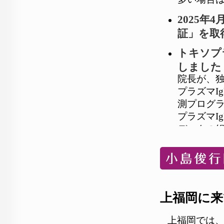
2025年
証」を取
トキソプ
しました
院長が、独
プラズマI
測プログ
プラズマI
データの組
予測を行
日本産科
用する予
先天性風
上福岡に来
院長が、
成し、多
上福岡では