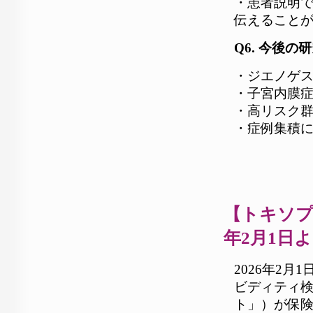
・患者説明
伝えること
Q6. 今後の
・ジエノゲ
・子宮内膜
・高リスク
・症例集積
【トキソプ
年2月1日
2026年2
ビディティ検査（
ト」）が保