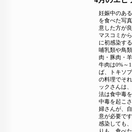
妊娠中のあ
を食べた写
意した方が
マスコミか
に初感染す
哺乳類や鳥
肉・豚肉・羊
牛肉は0%～
ば、トキソ
の料理でそ
ックさんは
法は食中毒
中毒を起こ
婦さんが、
意が必要です
感染しても、
りも、食べた