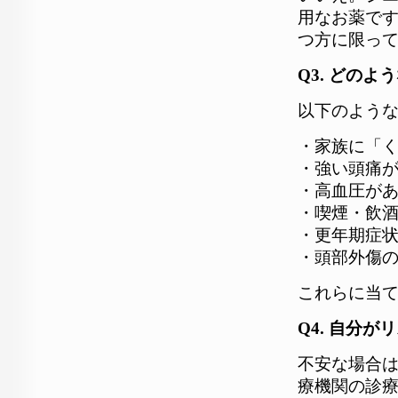
用なお薬で
つ方に限っ
Q3. どの
以下のよう
・家族に「
・強い頭痛
・高血圧が
・喫煙・飲
・更年期症
・頭部外傷
これらに当
Q4. 自分
不安な場合
療機関の診