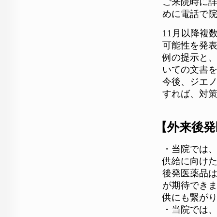
ご来院時に
めに電話で
11月以降複
可能性を発表
例の提示と
いての文書
今後、ジエ
すれば、対
【外来後発
・当院では
供給に向け
後発医薬品
が期待でき
供にも繋が
・当院では