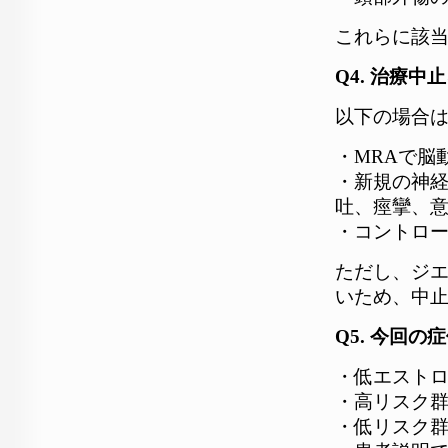
これらに該
Q4. 治療
以下の場合
・MRAで脳
・新規の神
吐、痙攣、
・コントロ
ただし、ジ
いため、中
Q5. 今回
・低エスト
・高リスク群
・低リスク