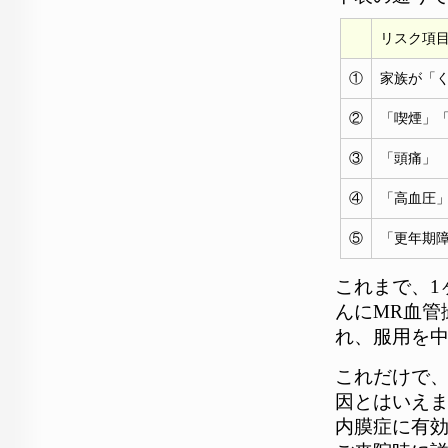
リスク項
①
家族が「
②
「喫煙」
③
「頭痛」
④
「高血圧
⑤
「更年期
これまで、1
んにMR血管
れ、服用を
これだけで
因とはいえ
内膜症に有効