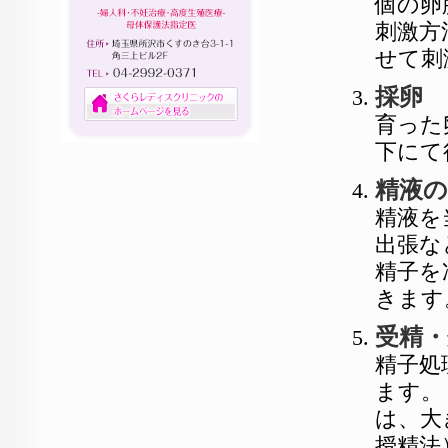
個の卵
刺激方
せて刺
採卵
育った
下にて
精液の
精液を
出張な
精子を
きます
受精・
精子処
ます。
は、大
授精法