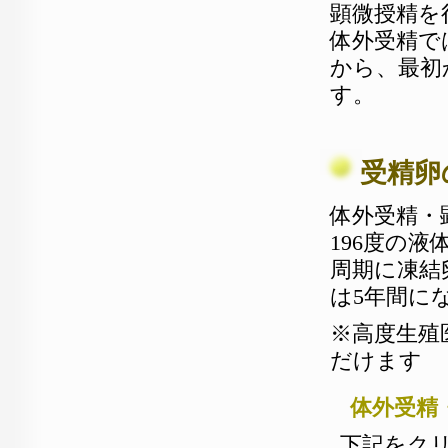
顕微授精を
体外受精で
から、最初
す。
受精卵
体外受精・
196度の
周期に凍結
は5年間に
※高度生殖
だけます
体外受精
下記をク