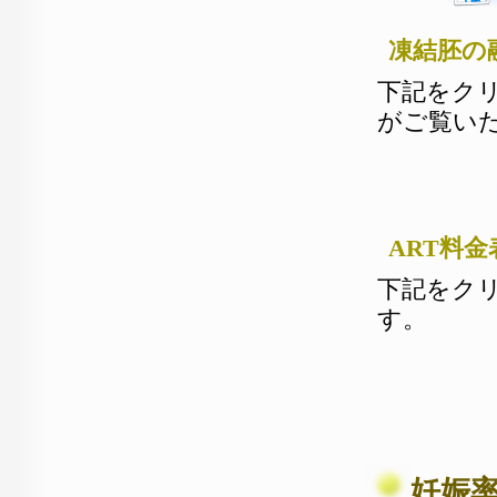
凍結胚の
下記をク
がご覧い
ART料金
下記をク
す。
妊娠