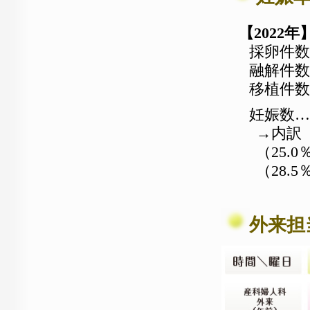
【2022年
採卵件数
融解件数
移植件数
妊娠数…1
→内訳 
（25.
（28.
外来担