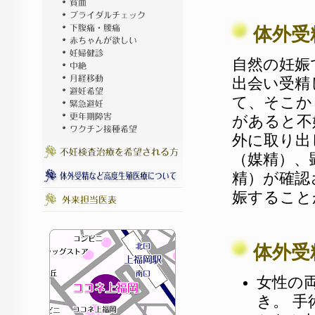
体外受
自然の妊娠
出会い受精
て、そこか
があると不
外に取り出
（媒精）、
精）が確認
娠すること
体外受
女性の
き。 