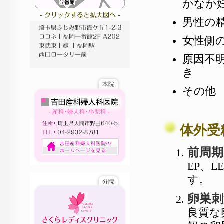
かなか
男性の
女性側
原因不
き
その他
体外受
前周期
EP、
す。
卵巣刺
良質な